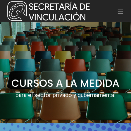
9
26
23
OCTUBRE
MARZO
ENERO
2019
2019
2019
ARTICULO
DERECHOS
PATENTES
DE
DE AUTOR
DIFUSIÓN
CURSOS A LA MEDIDA
para el sector privado y gubernamental