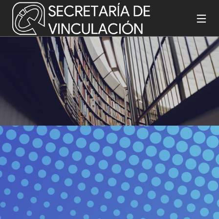
9
26
23
OCTUBRE
MARZO
ENERO
2019
2019
2019
ARTICULO
DERECHOS
PATENTES
DE
DE AUTOR
DIFUSIÓN