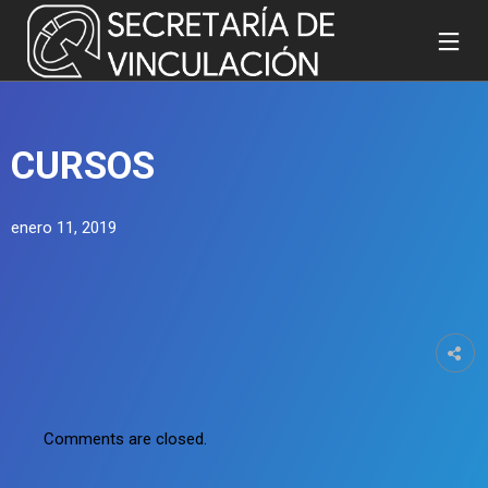
9
26
23
CURSOS
OCTUBRE
MARZO
ENERO
2019
2019
2019
ARTICULO
DERECHOS
PATENTES
enero 11, 2019
DE
DE AUTOR
DIFUSIÓN
Comments are closed.